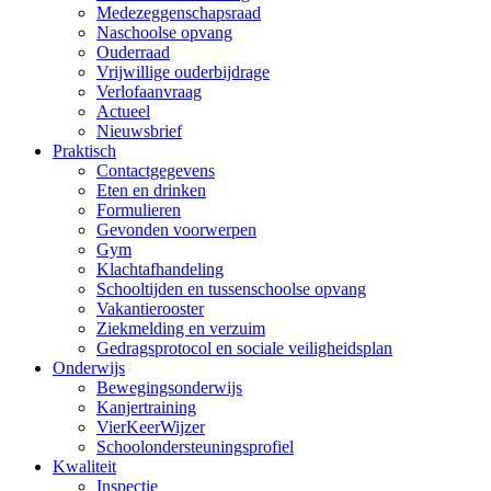
Medezeggenschapsraad
Naschoolse opvang
Ouderraad
Vrijwillige ouderbijdrage
Verlofaanvraag
Actueel
Nieuwsbrief
Praktisch
Contactgegevens
Eten en drinken
Formulieren
Gevonden voorwerpen
Gym
Klachtafhandeling
Schooltijden en tussenschoolse opvang
Vakantierooster
Ziekmelding en verzuim
Gedragsprotocol en sociale veiligheidsplan
Onderwijs
Bewegingsonderwijs
Kanjertraining
VierKeerWijzer
Schoolondersteuningsprofiel
Kwaliteit
Inspectie