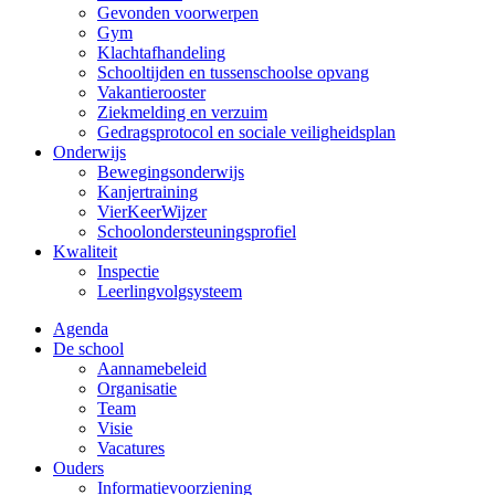
Gevonden voorwerpen
Gym
Klachtafhandeling
Schooltijden en tussenschoolse opvang
Vakantierooster
Ziekmelding en verzuim
Gedragsprotocol en sociale veiligheidsplan
Onderwijs
Bewegingsonderwijs
Kanjertraining
VierKeerWijzer
Schoolondersteuningsprofiel
Kwaliteit
Inspectie
Leerlingvolgsysteem
Agenda
De school
Aannamebeleid
Organisatie
Team
Visie
Vacatures
Ouders
Informatievoorziening