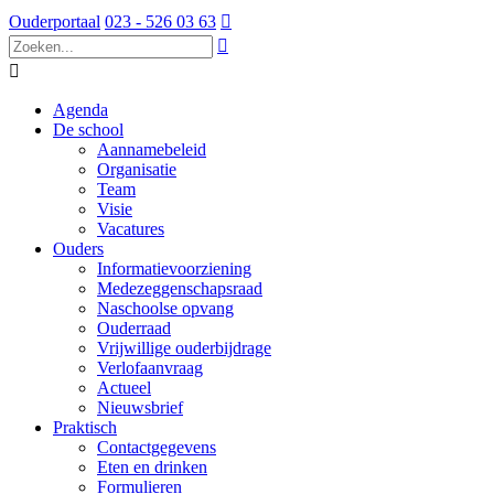
Ouderportaal
023 - 526 03 63



Agenda
De school
Aannamebeleid
Organisatie
Team
Visie
Vacatures
Ouders
Informatievoorziening
Medezeggenschapsraad
Naschoolse opvang
Ouderraad
Vrijwillige ouderbijdrage
Verlofaanvraag
Actueel
Nieuwsbrief
Praktisch
Contactgegevens
Eten en drinken
Formulieren