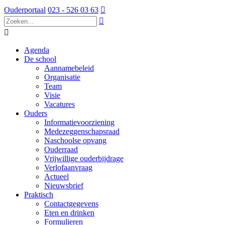
Ouderportaal
023 - 526 03 63



Agenda
De school
Aannamebeleid
Organisatie
Team
Visie
Vacatures
Ouders
Informatievoorziening
Medezeggenschapsraad
Naschoolse opvang
Ouderraad
Vrijwillige ouderbijdrage
Verlofaanvraag
Actueel
Nieuwsbrief
Praktisch
Contactgegevens
Eten en drinken
Formulieren