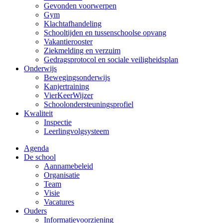
Gevonden voorwerpen
Gym
Klachtafhandeling
Schooltijden en tussenschoolse opvang
Vakantierooster
Ziekmelding en verzuim
Gedragsprotocol en sociale veiligheidsplan
Onderwijs
Bewegingsonderwijs
Kanjertraining
VierKeerWijzer
Schoolondersteuningsprofiel
Kwaliteit
Inspectie
Leerlingvolgsysteem
Agenda
De school
Aannamebeleid
Organisatie
Team
Visie
Vacatures
Ouders
Informatievoorziening