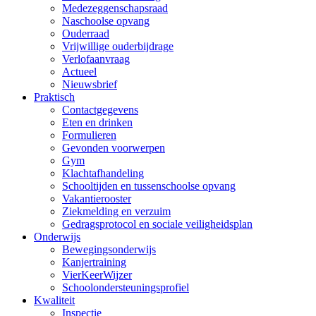
Medezeggenschapsraad
Naschoolse opvang
Ouderraad
Vrijwillige ouderbijdrage
Verlofaanvraag
Actueel
Nieuwsbrief
Praktisch
Contactgegevens
Eten en drinken
Formulieren
Gevonden voorwerpen
Gym
Klachtafhandeling
Schooltijden en tussenschoolse opvang
Vakantierooster
Ziekmelding en verzuim
Gedragsprotocol en sociale veiligheidsplan
Onderwijs
Bewegingsonderwijs
Kanjertraining
VierKeerWijzer
Schoolondersteuningsprofiel
Kwaliteit
Inspectie