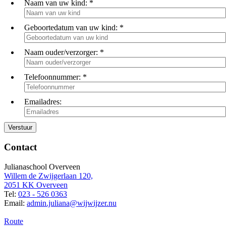
Naam van uw kind:
*
Geboortedatum van uw kind:
*
Naam ouder/verzorger:
*
Telefoonnummer:
*
Emailadres:
Contact
Julianaschool Overveen
Willem de Zwijgerlaan 120,
2051 KK Overveen
Tel:
023 - 526 0363
Email:
admin.juliana@wijwijzer.nu
Route