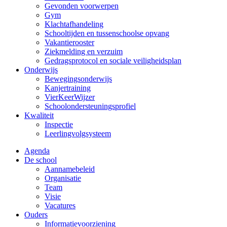
Gevonden voorwerpen
Gym
Klachtafhandeling
Schooltijden en tussenschoolse opvang
Vakantierooster
Ziekmelding en verzuim
Gedragsprotocol en sociale veiligheidsplan
Onderwijs
Bewegingsonderwijs
Kanjertraining
VierKeerWijzer
Schoolondersteuningsprofiel
Kwaliteit
Inspectie
Leerlingvolgsysteem
Agenda
De school
Aannamebeleid
Organisatie
Team
Visie
Vacatures
Ouders
Informatievoorziening