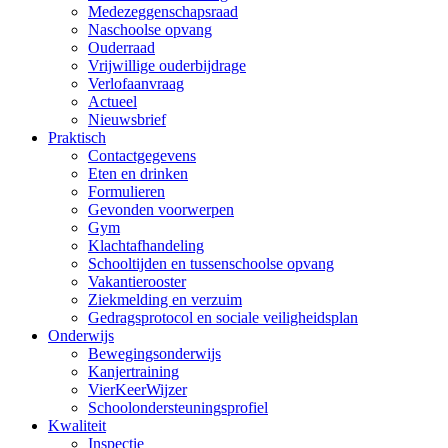
Medezeggenschapsraad
Naschoolse opvang
Ouderraad
Vrijwillige ouderbijdrage
Verlofaanvraag
Actueel
Nieuwsbrief
Praktisch
Contactgegevens
Eten en drinken
Formulieren
Gevonden voorwerpen
Gym
Klachtafhandeling
Schooltijden en tussenschoolse opvang
Vakantierooster
Ziekmelding en verzuim
Gedragsprotocol en sociale veiligheidsplan
Onderwijs
Bewegingsonderwijs
Kanjertraining
VierKeerWijzer
Schoolondersteuningsprofiel
Kwaliteit
Inspectie