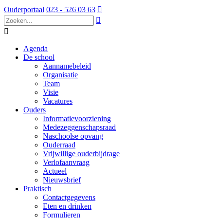
Ouderportaal
023 - 526 03 63



Agenda
De school
Aannamebeleid
Organisatie
Team
Visie
Vacatures
Ouders
Informatievoorziening
Medezeggenschapsraad
Naschoolse opvang
Ouderraad
Vrijwillige ouderbijdrage
Verlofaanvraag
Actueel
Nieuwsbrief
Praktisch
Contactgegevens
Eten en drinken
Formulieren