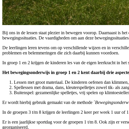
Bij ons in de lessen staat plezier in bewegen voorop. Daarnaast is h
bewegingssituaties. De vaardigheden om aan deze bewegingssituaties 
De leerlingen leren tevens om op verschillende wijzen en in verschil
problemen en belemmeringen die zich daarbij kunnen voordoen.
In groep 1 en 2 krijgen de kinderen les van de eigen leerkracht in het s
Het bewegingsonderwijs in groep 1 en 2 kent daarbij drie aspecte
Lessen met groot materiaal. De kinderen oefenen dan klimmen, 
Spellessen met drama, dans, kleuterspelletjes zowel tik- als zan
Buitenspel: gezamenlijke spelletjes, vrij spelen op klimtoestell
Er wordt hierbij gebruik gemaakt van de methode ´
Bewegingsonderwi
In de groepen 3 t/m 8 krijgen de leerlingen 2 keer per week 1 uur o
Er is een jaarlijkse sportdag voor de groepen 1 t/m 8. Ook zijn er ve
georganiseerd.