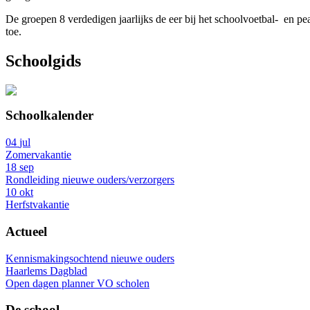
De groepen 8 verdedigen jaarlijks de eer bij het schoolvoetbal- en 
toe.
Schoolgids
Schoolkalender
04
jul
Zomervakantie
18
sep
Rondleiding nieuwe ouders/verzorgers
10
okt
Herfstvakantie
Actueel
Kennismakingsochtend nieuwe ouders
Haarlems Dagblad
Open dagen planner VO scholen
De school