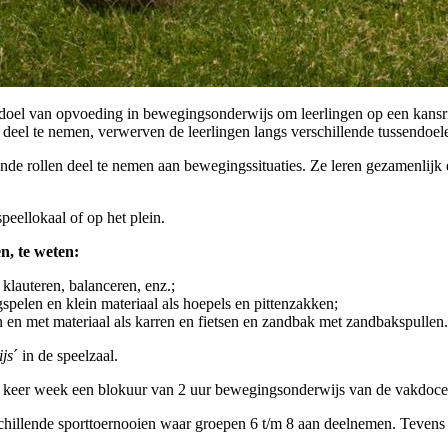
et doel van opvoeding in bewegingsonderwijs om leerlingen op een kans
deel te nemen, verwerven de leerlingen langs verschillende tussendoel
lende rollen deel te nemen aan bewegingssituaties. Ze leren gezamenlij
peellokaal of op het plein.
n, te weten:
klauteren, balanceren, enz.;
gspelen en klein materiaal als hoepels en pittenzakken;
en en met materiaal als karren en fietsen en zandbak met zandbakspullen.
js
´ in de speelzaal.
f 1 keer week een blokuur van 2 uur bewegingsonderwijs van de vakdoc
rschillende sporttoernooien waar groepen 6 t/m 8 aan deelnemen. Tevens 