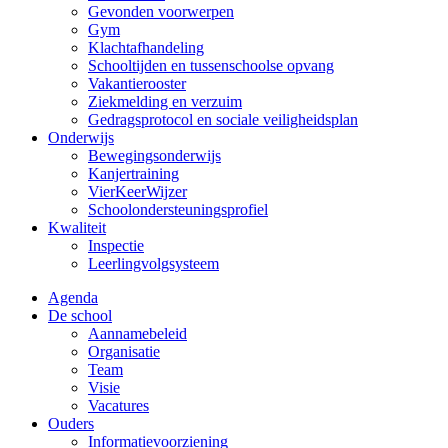
Gevonden voorwerpen
Gym
Klachtafhandeling
Schooltijden en tussenschoolse opvang
Vakantierooster
Ziekmelding en verzuim
Gedragsprotocol en sociale veiligheidsplan
Onderwijs
Bewegingsonderwijs
Kanjertraining
VierKeerWijzer
Schoolondersteuningsprofiel
Kwaliteit
Inspectie
Leerlingvolgsysteem
Agenda
De school
Aannamebeleid
Organisatie
Team
Visie
Vacatures
Ouders
Informatievoorziening