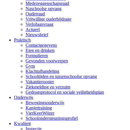
Medezeggenschapsraad
Naschoolse opvang
Ouderraad
Vrijwillige ouderbijdrage
Verlofaanvraag
Actueel
Nieuwsbrief
Praktisch
Contactgegevens
Eten en drinken
Formulieren
Gevonden voorwerpen
Gym
Klachtafhandeling
Schooltijden en tussenschoolse opvang
Vakantierooster
Ziekmelding en verzuim
Gedragsprotocol en sociale veiligheidsplan
Onderwijs
Bewegingsonderwijs
Kanjertraining
VierKeerWijzer
Schoolondersteuningsprofiel
Kwaliteit
Inspectie