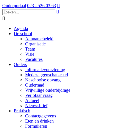
Ouderportaal
023 - 526 03 63



Agenda
De school
Aannamebeleid
Organisatie
Team
Visie
Vacatures
Ouders
Informatievoorziening
Medezeggenschapsraad
Naschoolse opvang
Ouderraad
Vrijwillige ouderbijdrage
Verlofaanvraag
Actueel
Nieuwsbrief
Praktisch
Contactgegevens
Eten en drinken
Formulieren