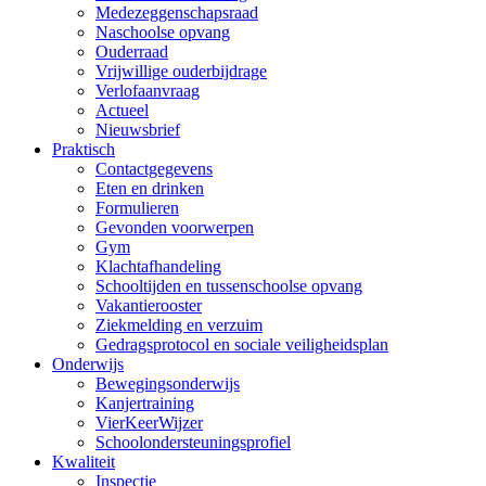
Medezeggenschapsraad
Naschoolse opvang
Ouderraad
Vrijwillige ouderbijdrage
Verlofaanvraag
Actueel
Nieuwsbrief
Praktisch
Contactgegevens
Eten en drinken
Formulieren
Gevonden voorwerpen
Gym
Klachtafhandeling
Schooltijden en tussenschoolse opvang
Vakantierooster
Ziekmelding en verzuim
Gedragsprotocol en sociale veiligheidsplan
Onderwijs
Bewegingsonderwijs
Kanjertraining
VierKeerWijzer
Schoolondersteuningsprofiel
Kwaliteit
Inspectie