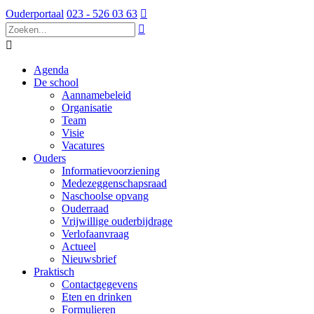
Ouderportaal
023 - 526 03 63



Agenda
De school
Aannamebeleid
Organisatie
Team
Visie
Vacatures
Ouders
Informatievoorziening
Medezeggenschapsraad
Naschoolse opvang
Ouderraad
Vrijwillige ouderbijdrage
Verlofaanvraag
Actueel
Nieuwsbrief
Praktisch
Contactgegevens
Eten en drinken
Formulieren