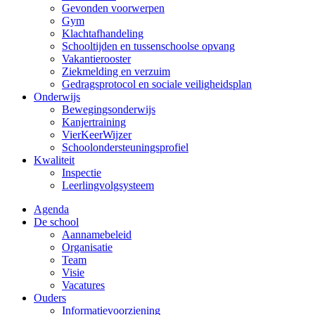
Gevonden voorwerpen
Gym
Klachtafhandeling
Schooltijden en tussenschoolse opvang
Vakantierooster
Ziekmelding en verzuim
Gedragsprotocol en sociale veiligheidsplan
Onderwijs
Bewegingsonderwijs
Kanjertraining
VierKeerWijzer
Schoolondersteuningsprofiel
Kwaliteit
Inspectie
Leerlingvolgsysteem
Agenda
De school
Aannamebeleid
Organisatie
Team
Visie
Vacatures
Ouders
Informatievoorziening