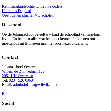
Kennismakingsochtend nieuwe ouders
Haarlems Dagblad
Open dagen planner VO scholen
De school
Op de Julianaschool beleeft uw kind de schooltijd van zijn/haar
leven. En het leert alles wat het moet kennen én kunnen om
moeiteloos uit te vliegen naar het voortgezet onderwijs.
Contact
Julianaschool Overveen
Willem de Zwijgerlaan 120,
2051 KK Overveen
Tel:
023 - 526 0363
Email:
admin.juliana@wijwijzer.nu
Route
Social