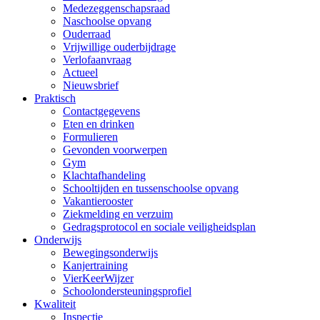
Medezeggenschapsraad
Naschoolse opvang
Ouderraad
Vrijwillige ouderbijdrage
Verlofaanvraag
Actueel
Nieuwsbrief
Praktisch
Contactgegevens
Eten en drinken
Formulieren
Gevonden voorwerpen
Gym
Klachtafhandeling
Schooltijden en tussenschoolse opvang
Vakantierooster
Ziekmelding en verzuim
Gedragsprotocol en sociale veiligheidsplan
Onderwijs
Bewegingsonderwijs
Kanjertraining
VierKeerWijzer
Schoolondersteuningsprofiel
Kwaliteit
Inspectie