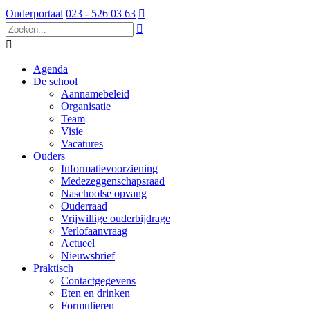
Ouderportaal
023 - 526 03 63



Agenda
De school
Aannamebeleid
Organisatie
Team
Visie
Vacatures
Ouders
Informatievoorziening
Medezeggenschapsraad
Naschoolse opvang
Ouderraad
Vrijwillige ouderbijdrage
Verlofaanvraag
Actueel
Nieuwsbrief
Praktisch
Contactgegevens
Eten en drinken
Formulieren