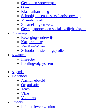
Gevonden voorwerpen
Gym
Klachtafhandeling
Schooltijden en tussenschoolse opvang
Vakantierooster
Ziekmelding en verzuim
Gedragsprotocol en sociale veiligheidsplan
Onderwijs
Bewegingsonderwijs
Kanjertraining
VierKeerWijzer
Schoolondersteuningsprofiel
Kwaliteit
Inspectie
Leerlingvolgsysteem
Agenda
De school
Aannamebeleid
Organisatie
Team
Visie
Vacatures
Ouders
Informatievoorziening