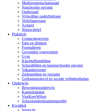
Medezeggenschapsraad
Naschoolse opvang
Ouderraad
Vrijwillige ouderbijdrage
Verlofaanvraag
Actueel
Nieuwsbrief
Praktisch
Contactgegevens
Eten en drinken
Formulieren
Gevonden voorwerpen
Gym
Klachtafhandeling
Schooltijden en tussenschoolse opvang
Vakantierooster
Ziekmelding en verzuim
Gedragsprotocol en sociale veiligheidsplan
Onderwijs
Bewegingsonderwijs
Kanjertraining
VierKeerWijzer
Schoolondersteuningsprofiel
Kwaliteit
Inspectie