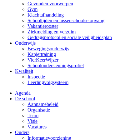
Gevonden voorwerpen
Gym
Klachtafhandeling
Schooltijden en tussenschoolse opvang
Vakantierooster
Ziekmelding en verzuim
Gedragsprotocol en sociale veiligheidsplan
Onderwijs
Bewegingsonderwijs
Kanjertraining
VierKeerWijzer
Schoolondersteuningsprofiel
Kwaliteit
Inspectie
Leerlingvolgsysteem
Agenda
De school
Aannamebeleid
Organisatie
Team
Visie
Vacatures
Ouders
Informatievoorziening