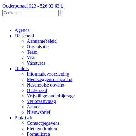
Ouderportaal
023 - 526 03 63



Agenda
De school
Aannamebeleid
Organisatie
Team
Visie
Vacatures
Ouders
Informatievoorziening
Medezeggenschapsraad
Naschoolse opvang
Ouderraad
Vrijwillige ouderbijdrage
Verlofaanvraag
Actueel
Nieuwsbrief
Praktisch
Contactgegevens
Eten en drinken
Formulieren